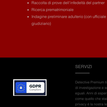
Raccolta di prove dell'infedeltà del partner
Ricerca prematrimoniale
Indagine preliminare adulterio (con ufficiale
giudiziario)
SERVIZI
Detective Premium ti o
di investigazione e 
eguali. Anni di esper
come quello che sta
privacy è la nostra l