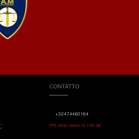
CONTATTO
+32474460164
FPS Affari interni 14.1781.06